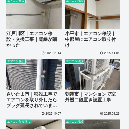
エアコン移設
エアコン移設
江戸川区｜エアコン移
小平市｜エアコン移設｜
設・交換工事｜電線が細
中部屋にエアコン取り付
かった
け
2025.11.14
2025.11.01
エアコン移設
エアコン移設
さいたま市｜移設工事で
朝霞市｜マンションで室
エアコンを取り外したら
外機二段置き設置工事
プラグ延長されていまし
た。
2025.10.07
2025.09.28
エアコン取り外し
エアコン移設