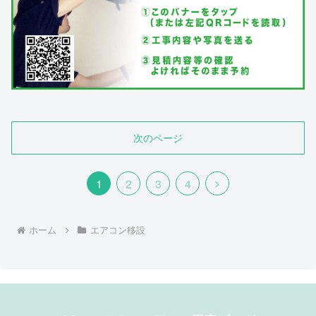
次のページ
次
1
2
3
4
へ
ホーム
エアコン移設